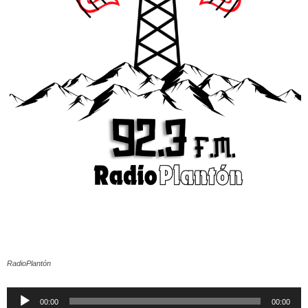
RadioPlantón
Reproductor
00:00
00:00