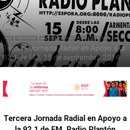
de
Inicio
Radio Plantón
Jornada Radial
Radio Plantón 92.3 fm
Últimas notas
la
Tercera Jornada Radial en Apoyo a la
92.1 de FM, 15 de septiembre 2016
septiembre 15, 2016
1192
Sección
XXII
Tercera Jornada Radial en Apoyo a
la 92.1 de FM, Radio Plantón