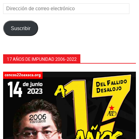
Dirección
de
correo
electrónico
Suscribir
17 AÑOS DE IMPUNIDAD 2006-2022