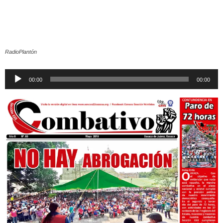
RadioPlantón
Reproductor
00:00
00:00
de
audio