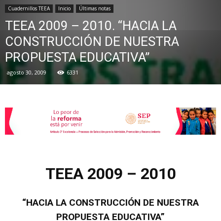
Cuadernillos TEEA
Inicio
Últimas notas
TEEA 2009 – 2010. “HACIA LA
de
CONSTRUCCIÓN DE NUESTRA
PROPUESTA EDUCATIVA”
agosto 30, 2009
6331
la
Sección
XXII
TEEA 2009 – 2010
“HACIA LA CONSTRUCCIÓN DE NUESTRA
PROPUESTA EDUCATIVA”