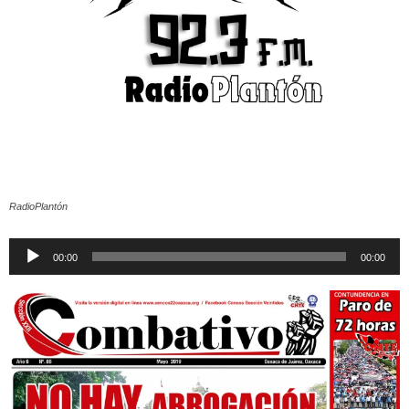
RadioPlantón
Reproductor
00:00
00:00
de
audio