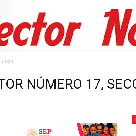
de
la
ÓN XXII
TOR NÚMERO 17, SECC
Sección
XXII