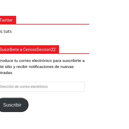
Twitter
s tuits
Suscríbete a CencosSeccion22
troduce tu correo electrónico para suscribirte a
te sitio y recibir notificaciones de nuevas
tradas.
rección
e
rreo
ectrónico
Suscribir