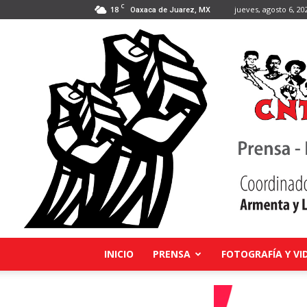
C
18
jueves, agosto 6, 20
Oaxaca de Juarez, MX
INICIO
PRENSA
FOTOGRAFÍA Y VI