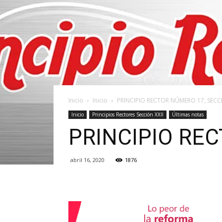
Inicio
Inicio
PRINCIPIO RECTOR NÚMERO 17, SECCI
Inicio
Principios Rectores Sección XXII
Últimas notas
PRINCIPIO REC
abril 16, 2020
1876