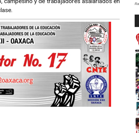
o, campesino y de trabajadores asalariados en
Ra
lase.
Re
d
au