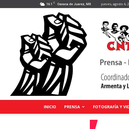
C
16.1
jueves, agosto 6, 
Oaxaca de Juarez, MX
INICIO
PRENSA
FOTOGRAFÍA Y VI