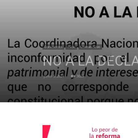
Documentos
Inicio
Últimas notas
NO A LA DECL
junio 5, 2021
3028