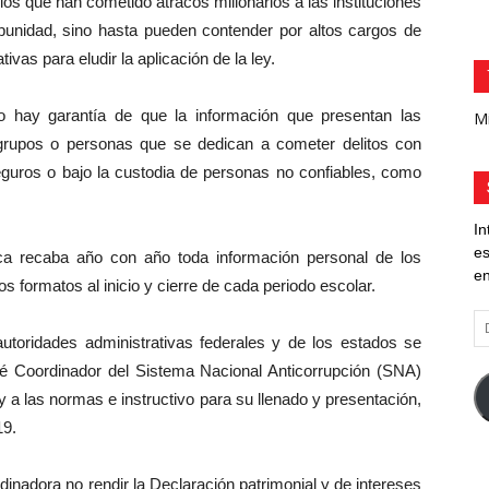
os que han cometido atracos millonarios a las instituciones
punidad, sino hasta pueden contender por altos cargos de
ivas para eludir la aplicación de la ley.
 hay garantía de que la información que presentan las
Mi
grupos o personas que se dedican a cometer delitos con
seguros o bajo la custodia de personas no confiables, como
In
es
ca recaba año con año toda información personal de los
en
s formatos al inicio y cierre de cada periodo escolar.
Di
 autoridades administrativas federales y de los estados se
d
co
té Coordinador del Sistema Nacional Anticorrupción (SNA)
el
 a las normas e instructivo para su llenado y presentación,
19.
adora no rendir la Declaración patrimonial y de intereses