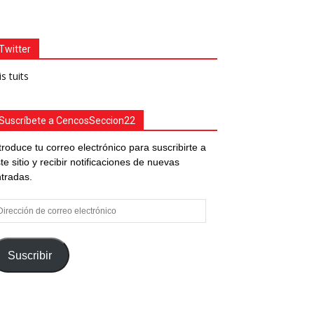
Twitter
s tuits
Suscríbete a CencosSeccion22
troduce tu correo electrónico para suscribirte a
te sitio y recibir notificaciones de nuevas
tradas.
rección
e
rreo
ectrónico
Suscribir