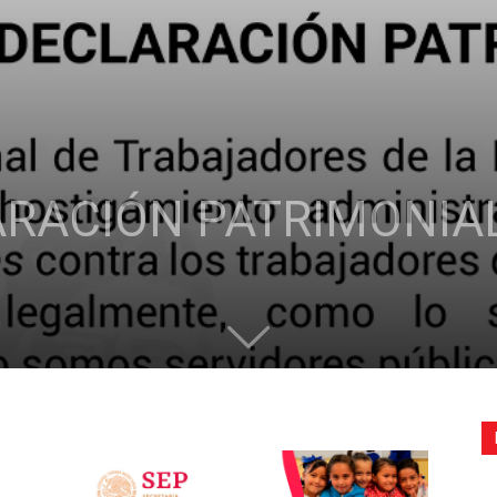
de
la
ARACIÓN PATRIMONIAL
Sección
XXII