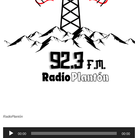
RadioPlantón
Reproductor
00:00
00:00
de