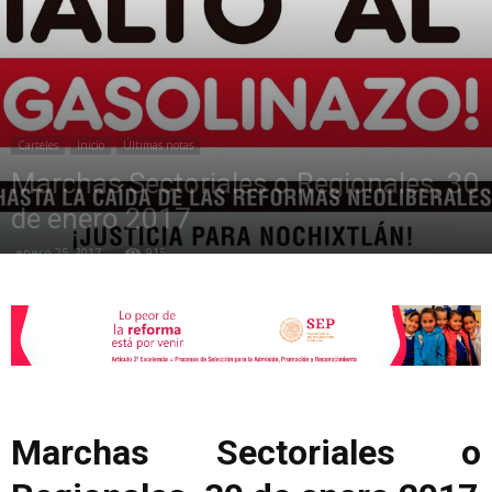
de
Carteles
Inicio
Últimas notas
la
Marchas Sectoriales o Regionales, 30
de enero 2017
enero 25, 2017
915
Sección
XXII
Marchas Sectoriales o