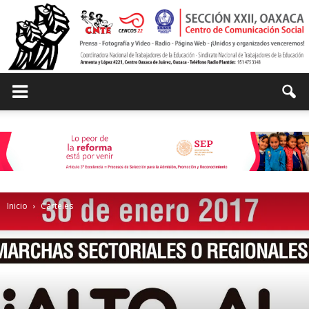
Centro
de
Inicio
Carteles
Comunicación
Social