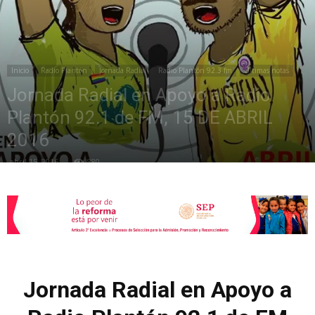
de
Inicio
Radio Plantón
Jornada Radial
Radio Plantón 92.3 fm
Últimas notas
Jornada Radial en Apoyo a Radio
la
Plantón 92.1 de FM, 15 DE ABRIL
2016
abril 15, 2016
880
Sección
XXII
Jornada Radial en Apoyo a