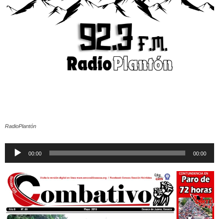
RadioPlantón
Reproductor
00:00
00:00
de
audio