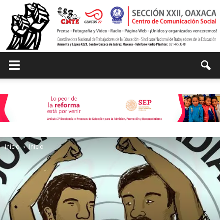
Centro
de
Inicio
Inicio
Comunicación
Social