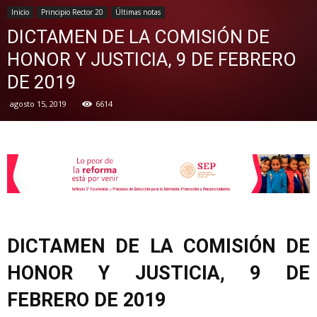
Inicio
Principio Rector 20
Últimas notas
DICTAMEN DE LA COMISIÓN DE
de
HONOR Y JUSTICIA, 9 DE FEBRERO
DE 2019
agosto 15, 2019
6614
la
Sección
XXII
DICTAMEN DE LA COMISIÓN DE
HONOR Y JUSTICIA, 9 DE
FEBRERO DE 2019