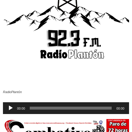
RadioPlantón
Reproductor
00:00
00:00
de
audio