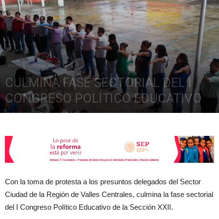
de
Inicio
Últimas notas
la
CULMINA FASE SECTORIAL DEL I
CONGRESO POLÍTICO EDUCATIVO
octubre 17, 2018
1133
Sección
XXII
Con la toma de protesta a los presuntos delegados del Sector
Ciudad de la Región de Valles Centrales, culmina la fase sectorial
del I Congreso Político Educativo de la Sección XXII.