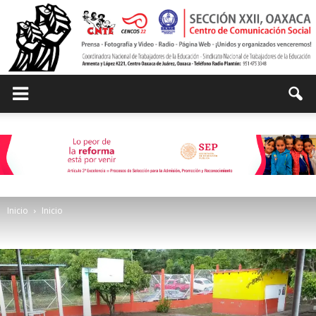
Centro
de
Inicio
Inicio
Comunicación
Social