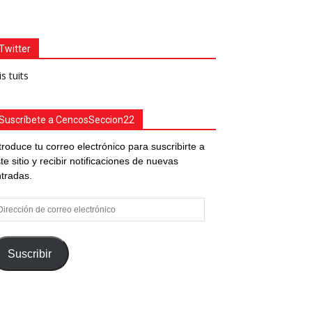
Twitter
s tuits
Suscríbete a CencosSeccion22
troduce tu correo electrónico para suscribirte a
te sitio y recibir notificaciones de nuevas
tradas.
rección
e
rreo
ectrónico
Suscribir