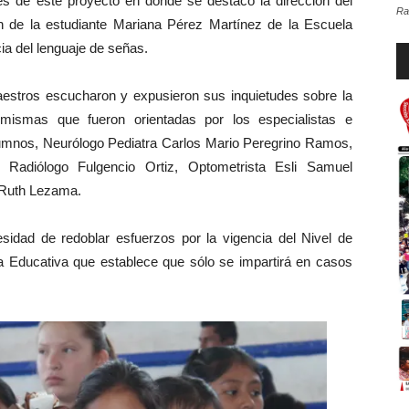
s de este proyecto en donde se destacó la dirección del
Ra
n de la estudiante Mariana Pérez Martínez de la Escuela
ia del lenguaje de señas.
Re
d
au
aestros escucharon y expusieron sus inquietudes sobre la
 mismas que fueron orientadas por los especialistas e
alumnos, Neurólogo Pediatra Carlos Mario Peregrino Ramos,
Radiólogo Fulgencio Ortiz, Optometrista Esli Samuel
 Ruth Lezama.
dad de redoblar esfuerzos por la vigencia del Nivel de
 Educativa que establece que sólo se impartirá en casos