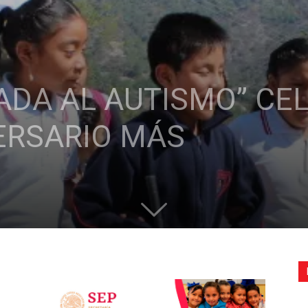
de
ADA AL AUTISMO” CE
la
VERSARIO MÁS
Sección
XXII