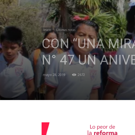
Inicio
Últimas notas
CON “UNA MIR
N° 47 UN ANI
mayo 28, 2019
2672