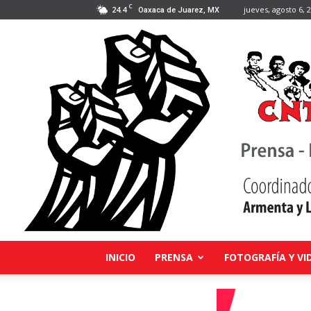
C
24.4
jueves, agosto 6, 
Oaxaca de Juarez, MX
INICIO
PRENSA
FOTOGRAFÍA Y VI