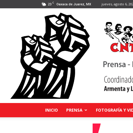
C
23
jueves, agosto 6, 20
Oaxaca de Juarez, MX
INICIO
PRENSA
FOTOGRAFÍA Y VI