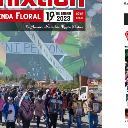
Ra
Re
d
au