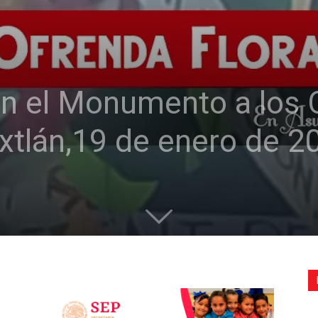
de
en el Monumento a los 
la
xtlán,19 de enero de 2
Sección
XXII