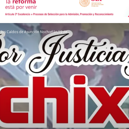
de
los Caídos de Asunción Nochixtlán,19 de...
Comunicación
Social