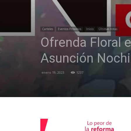
Carteles
Eventos Próximos
Inicio
Últimas notas
Ofrenda Floral 
Asunción Nochi
enero 19, 2023
1237