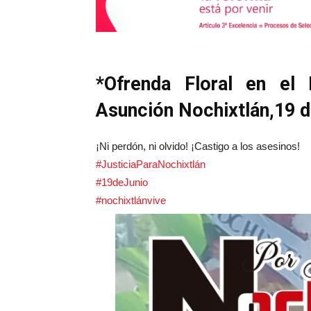
*Ofrenda Floral en e
Asunción Nochixtlán,19 
¡Ni perdón, ni olvido! ¡Castigo a los asesinos!
#JusticiaParaNochixtlán
#19deJunio
#nochixtlánvive