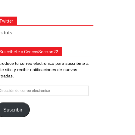
Twitter
s tuits
Suscríbete a CencosSeccion22
troduce tu correo electrónico para suscribirte a
te sitio y recibir notificaciones de nuevas
tradas.
rección
e
rreo
ectrónico
Suscribir