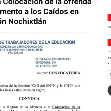
a Colocación de la ofrenda
umento a los Caídos en
n Nochixtlán
Mi
In
es
en
Di
d
co
el