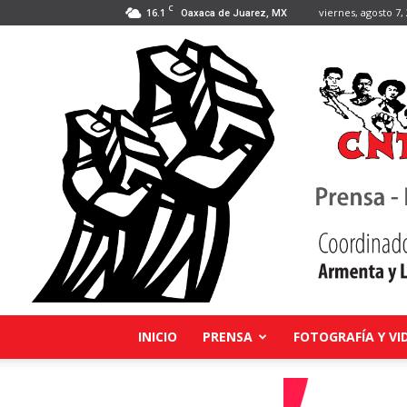
C
16.1
viernes, agosto 7,
Oaxaca de Juarez, MX
INICIO
PRENSA
FOTOGRAFÍA Y VI