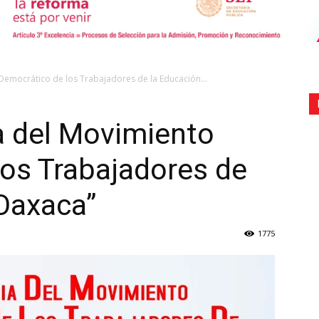
de
 Democrático de los Trabajadores de la Educación...
ia del Movimiento
os Trabajadores de
Comunicación
Oaxaca”
1775
Social