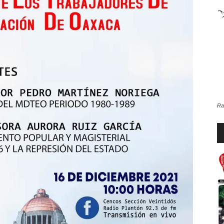
de
la
Ra
Re
d
Sección
au
XXII