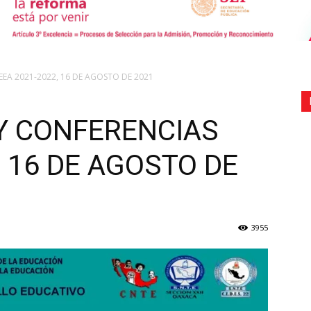
de
EEA 2021-2022, 16 DE AGOSTO DE 2021
 Y CONFERENCIAS
, 16 DE AGOSTO DE
Comunicación
3955
Social