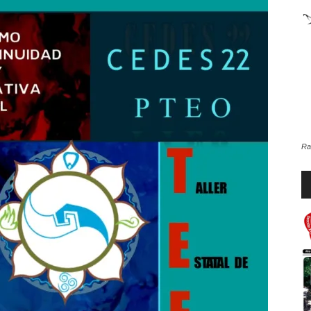
de
la
Ra
Re
d
Sección
au
XXII