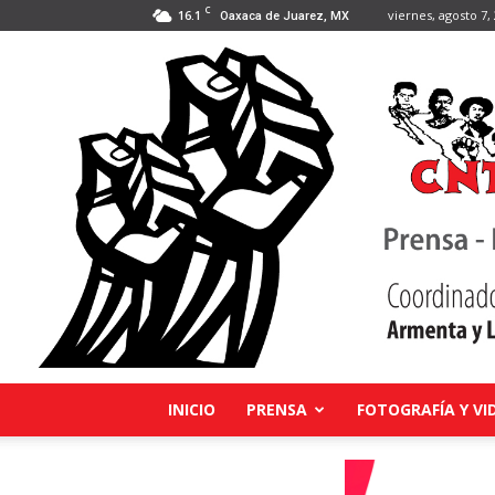
C
16.1
viernes, agosto 7,
Oaxaca de Juarez, MX
INICIO
PRENSA
FOTOGRAFÍA Y VI