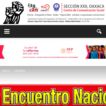
Centro
de
Inicio
Carteles
Comunicación
Social