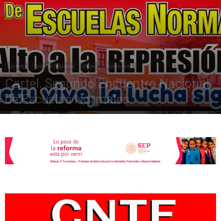
de
Carteles
Eventos Próximos
Inicio
Últimas notas
la
Cartel. Segundo Encuentro Nacional
de Escuelas Normales
junio 24, 2021
1177
Sección
XXII