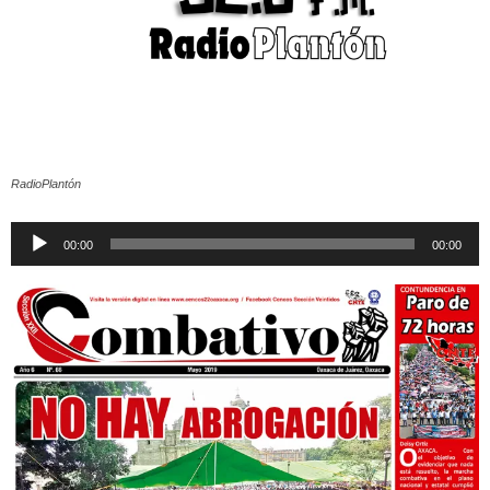
RadioPlantón
Reproductor
00:00
00:00
de
audio