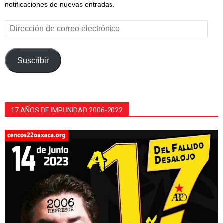
notificaciones de nuevas entradas.
Dirección
de
correo
electrónico
Suscribir
17 AÑOS DE IMPUNIDAD 2006-2022