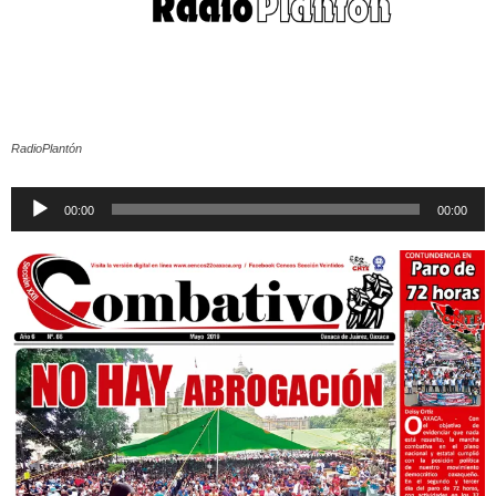
RadioPlantón
Reproductor
00:00
00:00
de
audio