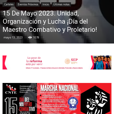
Carteles
Eventos Próximos
Inicio
Últimas notas
15 De Mayo 2023. Unidad,
de
Organización y Lucha ¡Día del
Maestro Combativo y Proletario!
mayo 13, 2023
1078
la
Sección
XXII