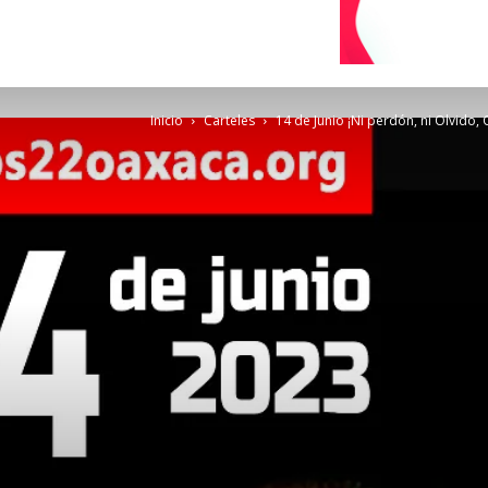
Inicio
Carteles
14 de Junio ¡Ni perdón, ni Olvido, C