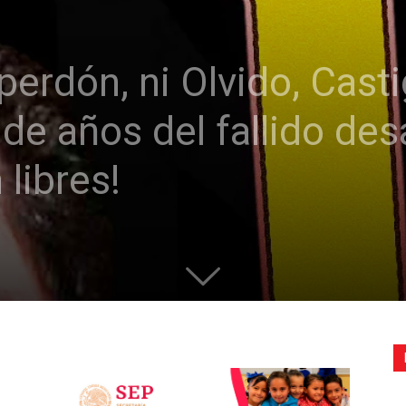
de
perdón, ni Olvido, Casti
de años del fallido desa
la
libres!
Sección
XXII