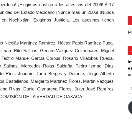
perdona! ¡Exigimos castigo a los asesinos del 2006! A 17
punidad del Estado Mexicano ¡Nunca más un 2006! ¡Nunca
Nochixtlán! Exigimos Justicia. Los asesinos tienen
Mi
cio Nicolás Martínez Ramírez. Héctor Pablo Ramírez Puga.
ulmaro Rito Salinas. Genaro Vázquez Colmenares. Miguel
Teófilo Manuel García Corpus. Rosario Villalobos Rueda.
In
a Salinas. Mercedes Rojas Saldaña. Pedro Ismael Díaz
es
e Ríos. Joaquín Darío Berges y Dorante. Jorge Alberto
en
 Castellanos. Margarito Martínez Flores. Martín Vázquez
Di
oreno Rivas. Daniel Camarena Flores. Juan José Ramírez
d
 COMISIÓN DE LA VERDAD DE OAXACA.
co
el