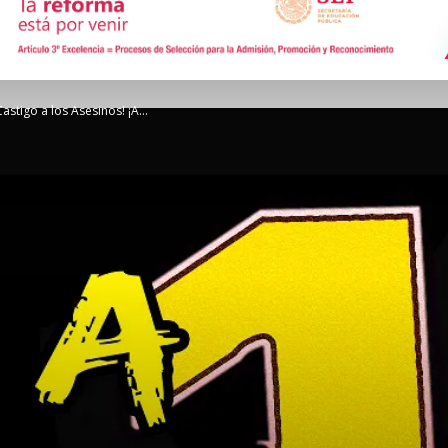
de
astigo a los Asesinos! ¡A...
Comunicación
Social