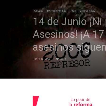
Carteles
Eventos Próximos
Inicio
Últimas notas
14 de Junio ¡Ni 
Asesinos! ¡A 17 
asesinos siguen 
junio 13, 2023
2676