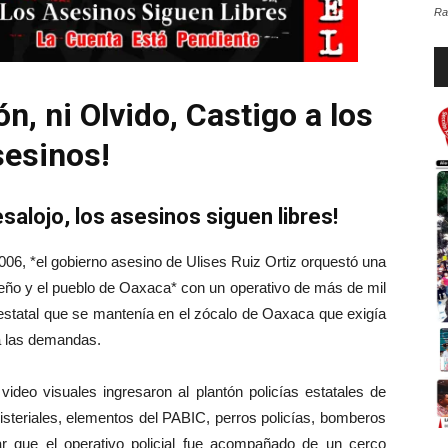
Ra
Re
d
au
n, ni Olvido, Castigo a los
esinos!
esalojo, los asesinos siguen libres!
006, *el gobierno asesino de Ulises Ruiz Ortiz orquestó una
ueño y el pueblo de Oaxaca* con un operativo de más de mil
 estatal que se mantenía en el zócalo de Oaxaca que exigía
 a las demandas.
video visuales ingresaron al plantón policías estatales de
isteriales, elementos del PABIC, perros policías, bomberos
r que el operativo policial fue acompañado de un cerco