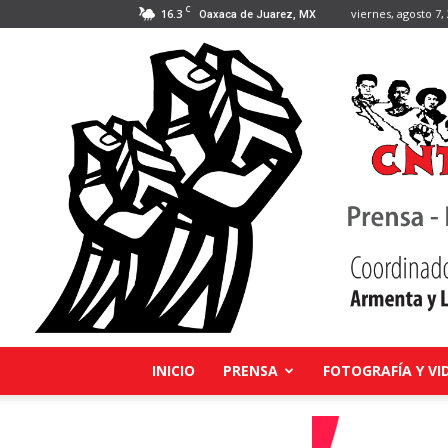
C
16.3
viernes, agosto 7,
Oaxaca de Juarez, MX
INICIO
PRENSA
FOTOGRAFÍA Y VI