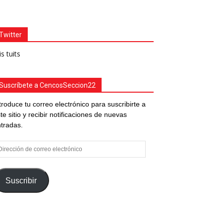
Twitter
s tuits
Suscríbete a CencosSeccion22
troduce tu correo electrónico para suscribirte a
te sitio y recibir notificaciones de nuevas
tradas.
rección
e
rreo
ectrónico
Suscribir