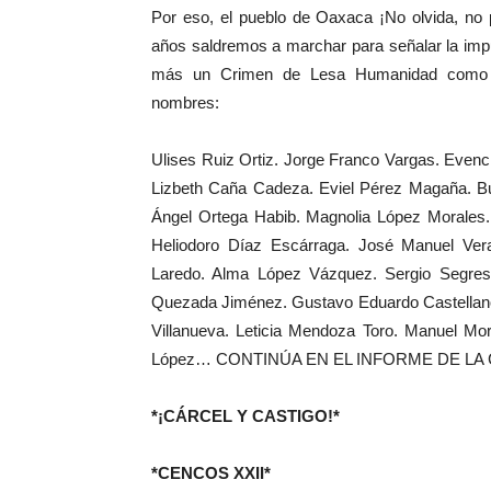
Por eso, el pueblo de Oaxaca ¡No olvida, no 
años saldremos a marchar para señalar la im
más un Crimen de Lesa Humanidad como en 
nombres:
Ulises Ruiz Ortiz. Jorge Franco Vargas. Even
Lizbeth Caña Cadeza. Eviel Pérez Magaña. B
Ángel Ortega Habib. Magnolia López Morales. 
Heliodoro Díaz Escárraga. José Manuel Ver
Laredo. Alma López Vázquez. Sergio Segrest
Quezada Jiménez. Gustavo Eduardo Castellanos
Villanueva. Leticia Mendoza Toro. Manuel M
López… CONTINÚA EN EL INFORME DE LA
*¡CÁRCEL Y CASTIGO!*
*CENCOS XXII*