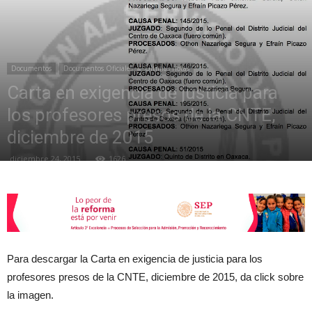
de
Documentos
Documentos Oficiales
Últimas notas
Carta en exigencia de justicia para
la
los profesores presos de la CNTE,
diciembre de 2015
diciembre 24, 2015
1626
Sección
XXII
Para descargar la Carta en exigencia de justicia para los
profesores presos de la CNTE, diciembre de 2015, da click sobre
la imagen.