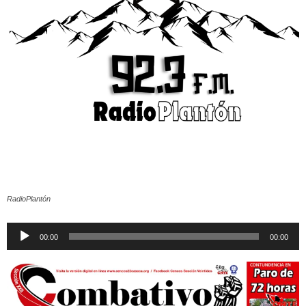
RadioPlantón
Reproductor
00:00
00:00
de
audio