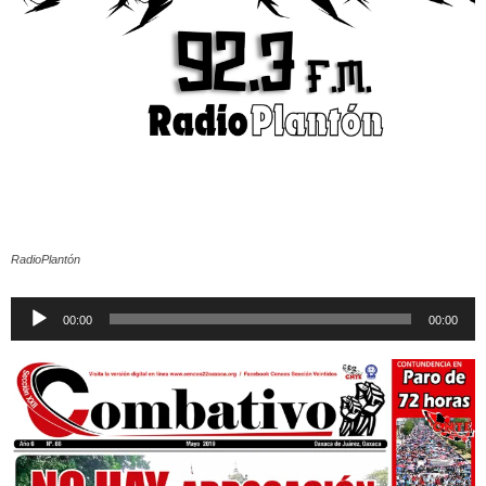
RadioPlantón
Reproductor
00:00
00:00
de
audio