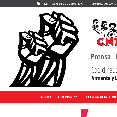
C
16.3
viernes, agosto 7,
Oaxaca de Juarez, MX
INICIO
PRENSA
FOTOGRAFÍA Y VI