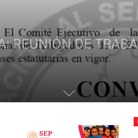
de
: REUNIÓN DE TRABA
la
Sección
XXII