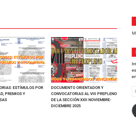
Mi
In
es
en
RIAS: ESTÍMULOS POR
DOCUMENTO ORIENTADOR Y
Di
D, PREMIOS Y
CONVOCATORIAS AL VIII PREPLENO
d
SAS
DE LA SECCIÓN XXII NOVIEMBRE-
co
DICIEMBRE 2025
el