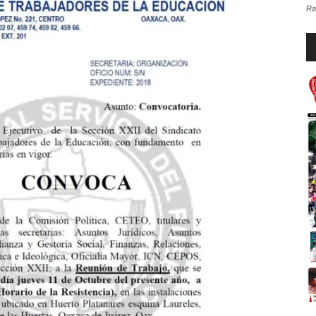
Ra
Re
d
au