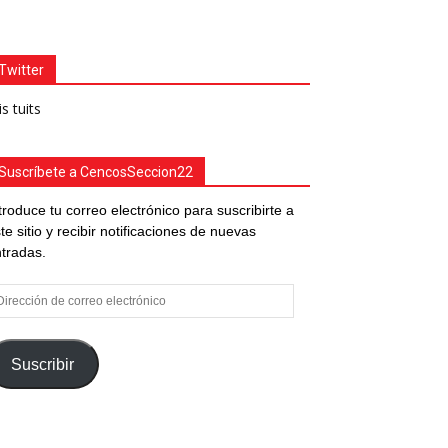
Twitter
s tuits
Suscríbete a CencosSeccion22
troduce tu correo electrónico para suscribirte a
te sitio y recibir notificaciones de nuevas
tradas.
rección
e
rreo
ectrónico
Suscribir