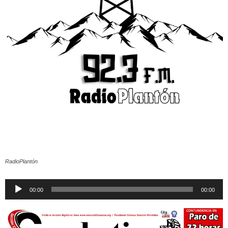
RadioPlantón
Reproductor
00:00
00:00
de
audio