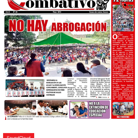
SoundCloud