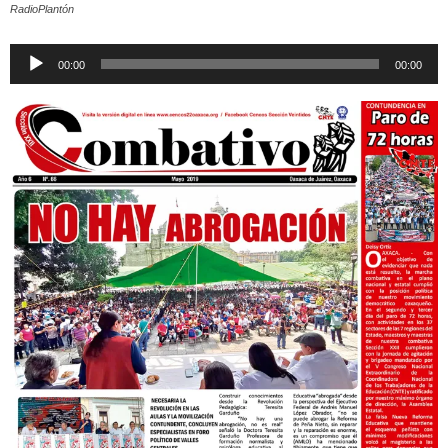
RadioPlantón
Reproductor
00:00
00:00
de
audio