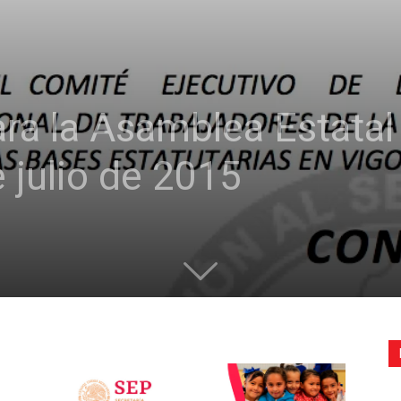
de
ra la Asamblea Estata
la
 julio de 2015
Sección
XXII