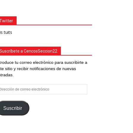
Twitter
s tuits
Suscríbete a CencosSeccion22
troduce tu correo electrónico para suscribirte a
te sitio y recibir notificaciones de nuevas
tradas.
rección
e
rreo
ectrónico
Suscribir