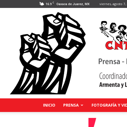
C
16.9
viernes, agosto 7,
Oaxaca de Juarez, MX
INICIO
PRENSA
FOTOGRAFÍA Y VI