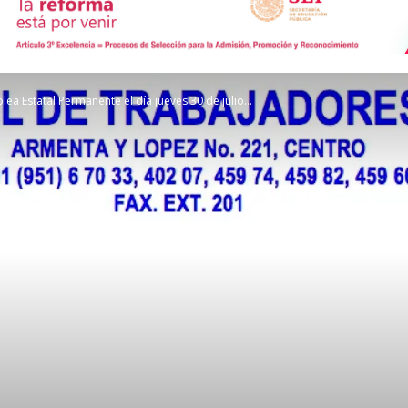
de
a Estatal Permanente el día jueves 30 de julio...
Comunicación
Social