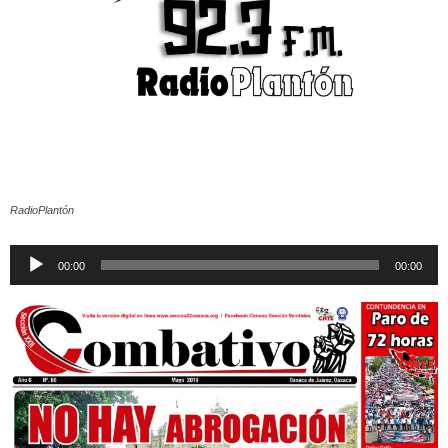
RadioPlantón
Reproductor
00:00
00:00
de
audio