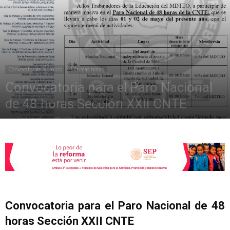
de
Convocatorias
Inicio
Últimas notas
la
Convocatoria para el Paro Nacional
de 48 horas Sección XXII CNTE
abril 22, 2019
6892
Sección
XXII
Convocatoria para el Paro Nacional de 48
horas Sección XXII CNTE