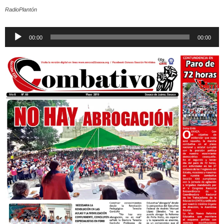
RadioPlantón
Reproductor
00:00
00:00
de
audio