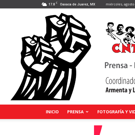
C
17.8
miércoles, agosto 
Oaxaca de Juarez, MX
INICIO
PRENSA
FOTOGRAFÍA Y VI