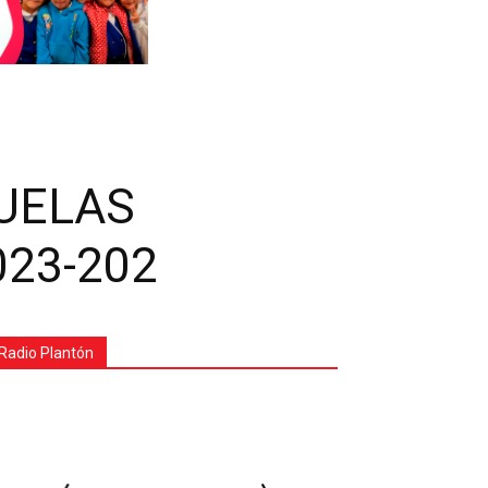
UELAS
23-202
Radio Plantón