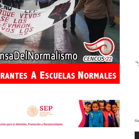
de
la
Sección
Ra
XXII
Re