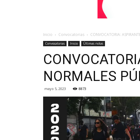
Inicio
Convocatorias
CONVOCATORIA: ASPIRANTE
Convocatorias
Inicio
Últimas notas
CONVOCATORIA
NORMALES PÚB
mayo 5, 2023
8873