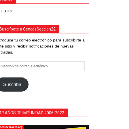
s tuits
Suscríbete a CencosSeccion22
troduce tu correo electrónico para suscribirte a
te sitio y recibir notificaciones de nuevas
tradas.
rección
e
rreo
ectrónico
Suscribir
17 AÑOS DE IMPUNIDAD 2006-2022