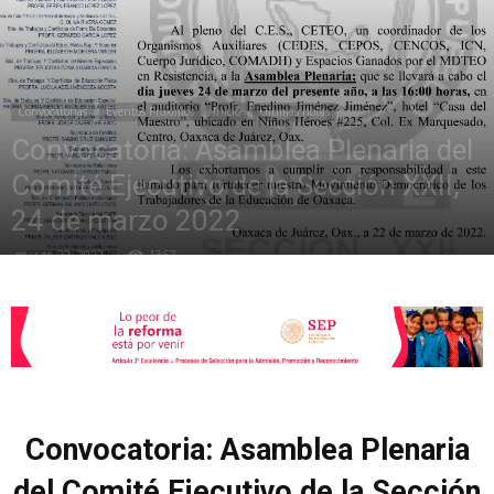
de
Convocatorias
Eventos Próximos
Inicio
Últimas notas
Convocatoria: Asamblea Plenaria del
la
Comité Ejecutivo de la Sección XXII,
24 de marzo 2022
marzo 22, 2022
1367
Sección
XXII
Convocatoria: Asamblea Plenaria
del Comité Ejecutivo de la Sección