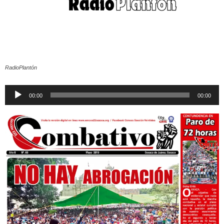
RadioPlantón
Reproductor
00:00
00:00
de
audio