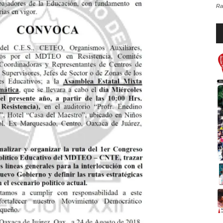
Ra
Re
d
au