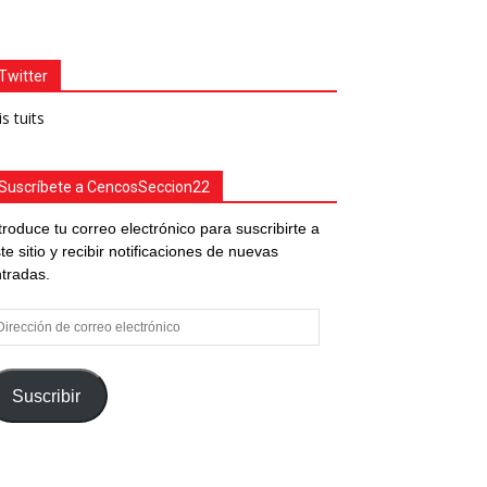
Twitter
s tuits
Suscríbete a CencosSeccion22
troduce tu correo electrónico para suscribirte a
te sitio y recibir notificaciones de nuevas
tradas.
rección
e
rreo
ectrónico
Suscribir