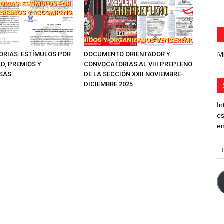
Mi
RIAS: ESTÍMULOS POR
DOCUMENTO ORIENTADOR Y
D, PREMIOS Y
CONVOCATORIAS AL VIII PREPLENO
SAS
DE LA SECCIÓN XXII NOVIEMBRE-
DICIEMBRE 2025
In
es
en
Di
d
co
el