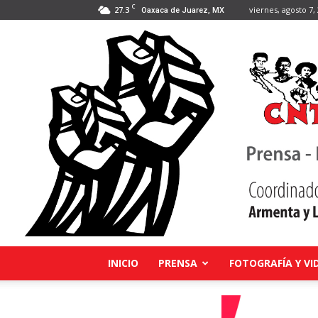
C
27.3
viernes, agosto 7,
Oaxaca de Juarez, MX
INICIO
PRENSA
FOTOGRAFÍA Y VI