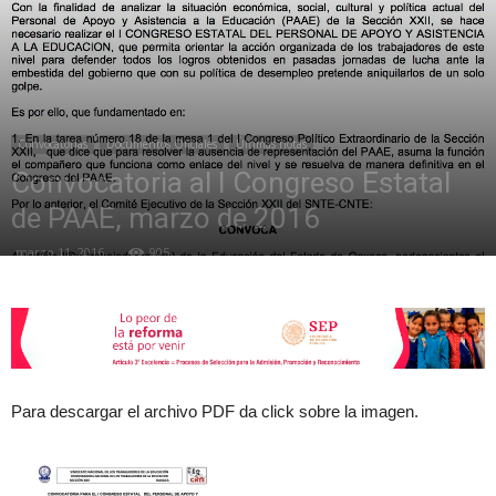
de
Convocatorias
Documentos Oficiales
Últimas notas
la
Convocatoria al I Congreso Estatal
de PAAE, marzo de 2016
marzo 11, 2016
905
Sección
XXII
Para descargar el archivo PDF da click sobre la imagen.