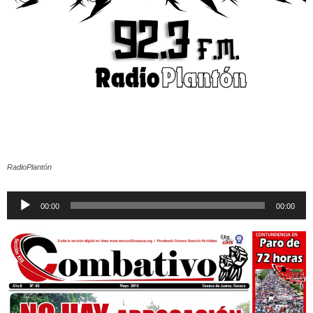
RadioPlantón
Reproductor
00:00
00:00
de
audio