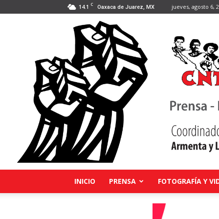
C
14.1
jueves, agosto 6, 
Oaxaca de Juarez, MX
INICIO
PRENSA
FOTOGRAFÍA Y VI