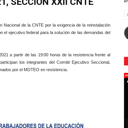
1, SECCIÓN XXII CNTE
en
Di
d
co
ón Nacional de la CNTE por la exigencia de la reinstalación
el
 el ejecutivo federal para la solución de las demandas del
1 a partir de las 19:00 horas de la resistencia frente al
 participan los integrantes del Comité Ejecutivo Seccional,
ados por el MDTEO en resistencia.