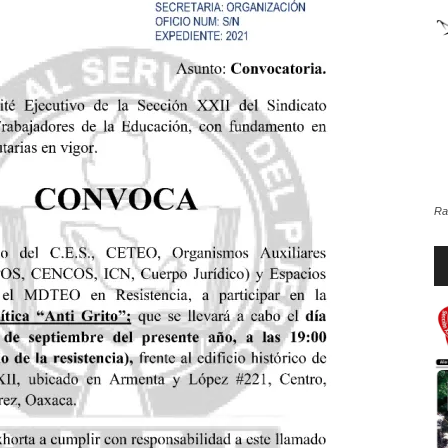
de
la
Ra
Re
d
Sección
au
XXII