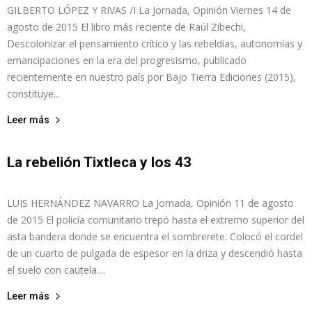
GILBERTO LÓPEZ Y RIVAS /I La Jornada, Opinión Viernes 14 de
agosto de 2015 El libro más reciente de Raúl Zibechi,
Descolonizar el pensamiento crítico y las rebeldías, autonomías y
de
emancipaciones en la era del progresismo, publicado
recientemente en nuestro país por Bajo Tierra Ediciones (2015),
constituye...
la
Leer más
La rebelión Tixtleca y los 43
admin
-
agosto 12, 2015
0
Sección
LUIS HERNÁNDEZ NAVARRO La Jornada, Opinión 11 de agosto
de 2015 El policía comunitario trepó hasta el extremo superior del
XXII
asta bandera donde se encuentra el sombrerete. Colocó el cordel
de un cuarto de pulgada de espesor en la driza y descendió hasta
el suelo con cautela....
Leer más