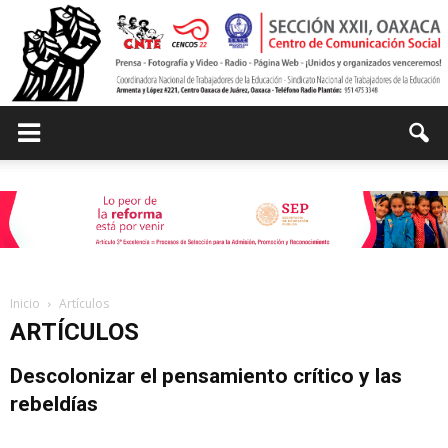
Centro
de
Inicio
Artículos
ARTÍCULOS
Comunicación
Descolonizar el pensamiento crítico y las
rebeldías
admin
-
agosto 15, 2015
0
Social