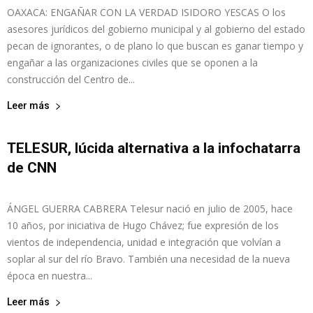
OAXACA: ENGAÑAR CON LA VERDAD ISIDORO YESCAS O los
asesores jurídicos del gobierno municipal y al gobierno del estado
pecan de ignorantes, o de plano lo que buscan es ganar tiempo y
engañar a las organizaciones civiles que se oponen a la
construcción del Centro de...
Leer más
TELESUR, lúcida alternativa a la infochatarra
de CNN
admin
-
julio 17, 2015
0
ÁNGEL GUERRA CABRERA Telesur nació en julio de 2005, hace
10 años, por iniciativa de Hugo Chávez; fue expresión de los
vientos de independencia, unidad e integración que volvían a
soplar al sur del río Bravo. También una necesidad de la nueva
época en nuestra...
Leer más