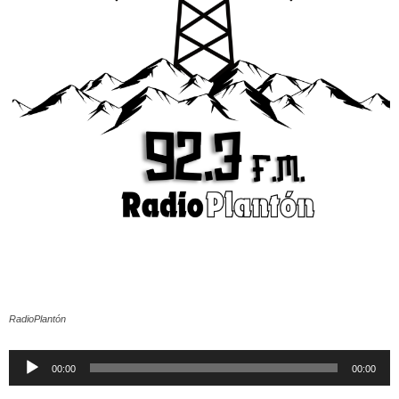
RadioPlantón
Reproductor
00:00
00:00
de
audio