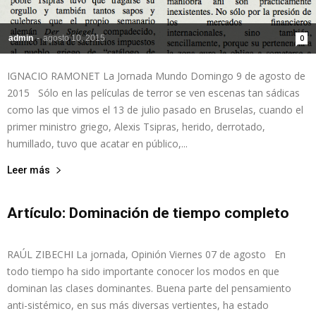
admin
-
agosto 10, 2015
0
IGNACIO RAMONET La Jornada Mundo Domingo 9 de agosto de
2015 Sólo en las películas de terror se ven escenas tan sádicas
como las que vimos el 13 de julio pasado en Bruselas, cuando el
primer ministro griego, Alexis Tsipras, herido, derrotado,
humillado, tuvo que acatar en público,...
Leer más
Artículo: Dominación de tiempo completo
admin
-
agosto 8, 2015
0
RAÚL ZIBECHI La jornada, Opinión Viernes 07 de agosto En
todo tiempo ha sido importante conocer los modos en que
dominan las clases dominantes. Buena parte del pensamiento
anti-sistémico, en sus más diversas vertientes, ha estado