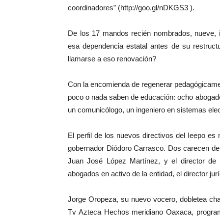
coordinadores” (http://goo.gl/nDKGS3 ).
De los 17 mandos recién nombrados, nueve, in
esa dependencia estatal antes de su restruct
llamarse a eso renovación?
Con la encomienda de regenerar pedagógicament
poco o nada saben de educación: ocho abogado
un comunicólogo, un ingeniero en sistemas elec
El perfil de los nuevos directivos del Ieepo e
gobernador Diódoro Carrasco. Dos carecen de c
Juan José López Martínez, y el director de
abogados en activo de la entidad, el director jurí
Jorge Oropeza, su nuevo vocero, dobletea cham
Tv Azteca Hechos meridiano Oaxaca, programa 