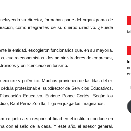
cluyendo su director, formaban parte del organigrama de
uración, como integrantes de su cuerpo directivo. ¿Puede
Mi
e la entidad, escogieron funcionarios que, en su mayoría,
s, cuatro economistas, dos administradores de empresas,
In
trónicos y un licenciado en turismo.
es
en
s mediocre y polémico. Muchos provienen de las filas del ex
Di
édula profesional: el subdirector de Servicios Educativos,
d
 Planeación Educativa, Enrique Ponce Cortés. Según los
co
dico, Raúl Pérez Zorrilla, litiga en juzgados imaginarios.
el
ba: junto a su responsabilidad en el instituto conduce en
con el sello de la casa. Y este año, el asesor general,