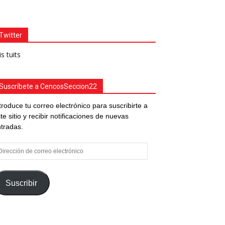
Twitter
s tuits
Suscríbete a CencosSeccion22
troduce tu correo electrónico para suscribirte a
te sitio y recibir notificaciones de nuevas
tradas.
rección
e
rreo
ectrónico
Suscribir