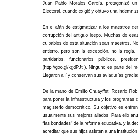
Juan Pablo Morales García, protagonizó un 
Electoral, cuando exigió y obtuvo una indemniz
En el afán de estigmatizar a los maestros de
corrupción del antiguo Ieepo. Muchas de esas
culpables de esta situación sean maestros. N
entierro, pero son la excepción, no la regla. 
partidarios, funcionarios públicos, pres
(http://goo.gl/kgdPJt ). Ninguno es parte del 
Llegaron allí y conservan sus aviadurías gracia
De la mano de Emilio Chuayffet, Rosario Robl
para poner la infraestructura y los programas 
magisterio democrático. Su objetivo es enfre
usualmente sus mejores aliados. Para ello anun
“las bondades” de la reforma educativa, y la de
acreditar que sus hijos asisten a una institución