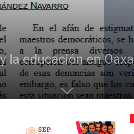
de
la
y la educación en Oax
Sección
XXII