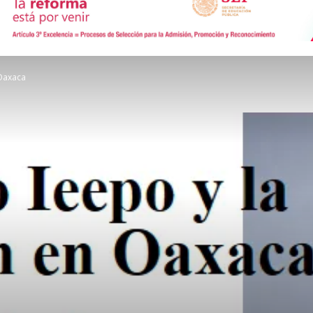
de
 Oaxaca
Comunicación
Social