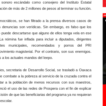
sonoro escándalo como consejero del Instituto Estatal
ación de más de 2 millones de pesos al terminar su función.
mocráticos, se han filtrado a la prensa diversos casos de
 denuncias son verídicas. Sin embargo, es falso que los
o puede descartarse que alguno de ellos tenga vela en ese
La nómina fue inflada para incluir a diputados, dirigentes
identes municipales, recomendados y porros del PRI
movimiento magisterial. Por el contrario, son sus enemigos.
s a los actuales mandos del Ieepo.
es, secretaria de Desarrollo Social, se trasladó a Oaxaca
de combate a la pobreza al servicio de la cruzada contra el
ntar a la población de menos recursos con sus maestros,
ció el uso de las redes de Prospera con el fin de explicar
cisión de que las beneficiarias del programa ya no requieran
 escolar.