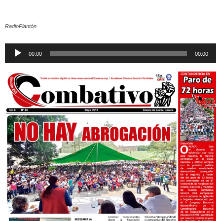
RadioPlantón
Reproductor
00:00
00:00
de
audio