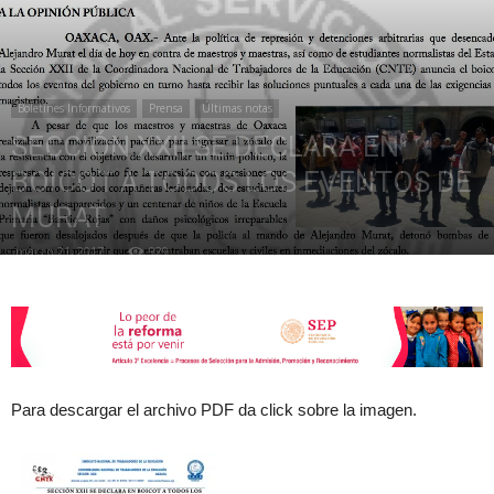
de
Boletines Informativos
Prensa
Últimas notas
SECCIÓN XXII SE DECLARA EN
la
BOICOT A TODOS LOS EVENTOS DE
MURAT
marzo 21, 2017
929
Sección
XXII
Para descargar el archivo PDF da click sobre la imagen.