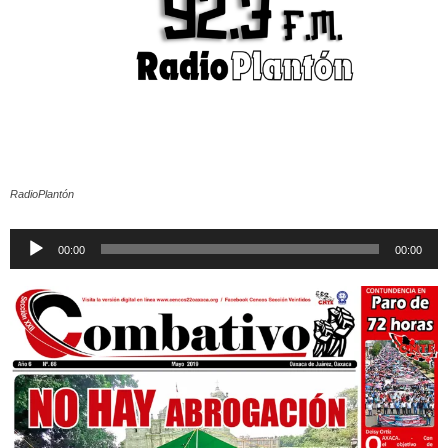
RadioPlantón
Reproductor
00:00
00:00
de
audio