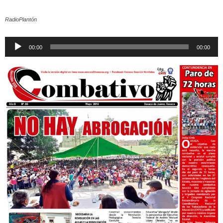
RadioPlantón
Reproductor
00:00
00:00
de
audio