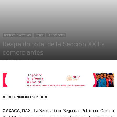
de
Boletines Informativos
Prensa
Últimas notas
la
Respaldo total de la Sección XXII a
comerciantes
julio 15, 2015
1385
Sección
XXII
A LA OPINIÓN PÚBLICA
OAXACA, OAX.-
La Secretaría de Seguridad Pública de Oaxaca