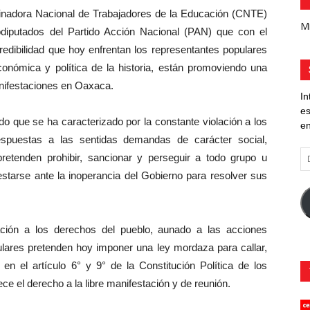
nadora Nacional de Trabajadores de la Educación (CNTE)
Mi
odiputados del Partido Acción Nacional (PAN) que con el
credibilidad que hoy enfrentan los representantes populares
económica y política de la historia, están promoviendo una
anifestaciones en Oaxaca.
In
es
do que se ha caracterizado por la constante violación a los
en
espuestas a las sentidas demandas de carácter social,
Di
pretenden prohibir, sancionar y perseguir a todo grupo u
d
starse ante la inoperancia del Gobierno para resolver sus
co
el
ación a los derechos del pueblo, aunado a las acciones
ulares pretenden hoy imponer una ley mordaza para callar,
en el artículo 6° y 9° de la Constitución Política de los
e el derecho a la libre manifestación y de reunión.