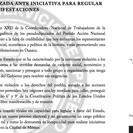
de
la
Sección
Ra
XXII
Re