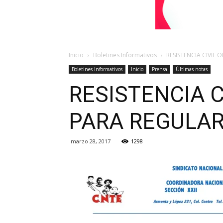
Inicio
Boletines Informativos
RESISTENCIA CIVIL
Boletines Informativos
Inicio
Prensa
Últimas notas
RESISTENCIA C
PARA REGULA
marzo 28, 2017
1298