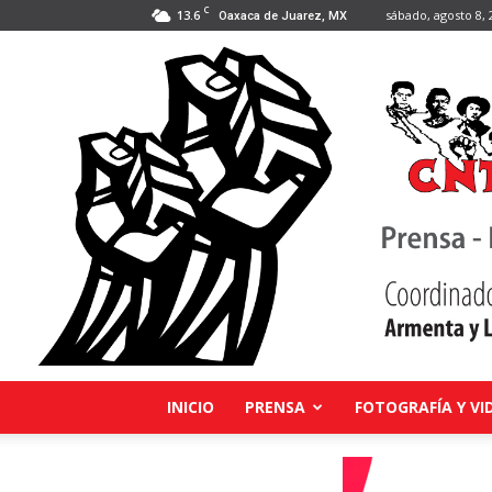
C
13.6
sábado, agosto 8, 
Oaxaca de Juarez, MX
INICIO
PRENSA
FOTOGRAFÍA Y VI