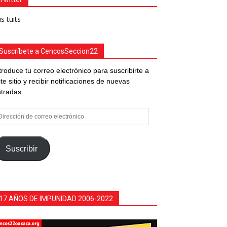
s tuits
Suscríbete a CencosSeccion22
troduce tu correo electrónico para suscribirte a
te sitio y recibir notificaciones de nuevas
tradas.
rección
e
rreo
ectrónico
Suscribir
17 AÑOS DE IMPUNIDAD 2006-2022