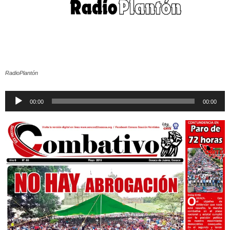
RadioPlantón
Reproductor
00:00
00:00
de
audio