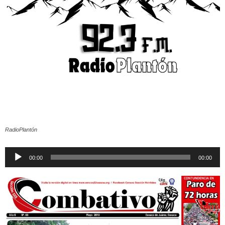
RadioPlantón
Reproductor
00:00
00:00
de
audio