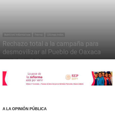
de
Boletines Informativos
Prensa
Últimas notas
la
Rechazo total a la campaña para
desmovilizar al Pueblo de Oaxaca
agosto 14, 2015
1054
Sección
XXII
A LA OPINIÓN PÚBLICA