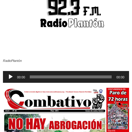
RadioPlantón
Reproductor
00:00
00:00
de
audio