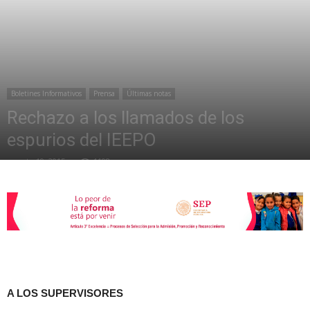
de
Boletines Informativos
Prensa
Últimas notas
la
Rechazo a los llamados de los
espurios del IEEPO
agosto 19, 2015
1198
Sección
XXII
A LOS SUPERVISORES