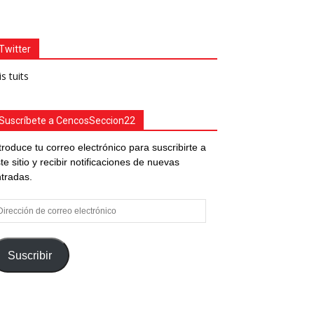
Twitter
s tuits
Suscríbete a CencosSeccion22
troduce tu correo electrónico para suscribirte a
te sitio y recibir notificaciones de nuevas
tradas.
rección
e
rreo
ectrónico
Suscribir