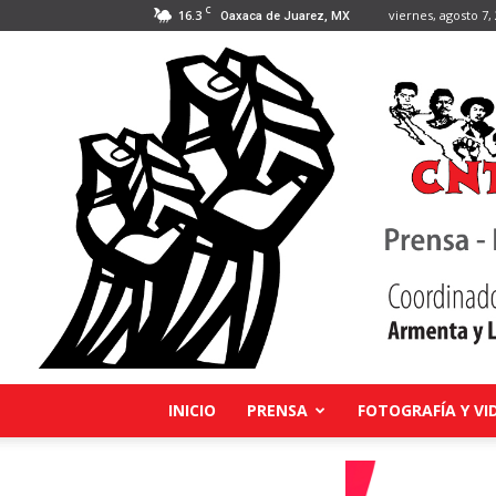
C
16.3
viernes, agosto 7,
Oaxaca de Juarez, MX
INICIO
PRENSA
FOTOGRAFÍA Y VI