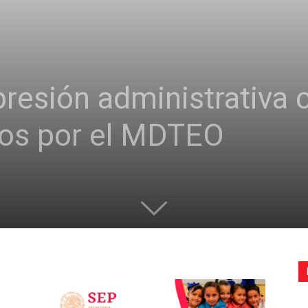
de
presión administrativa c
la
os por el MDTEO
Sección
XXII