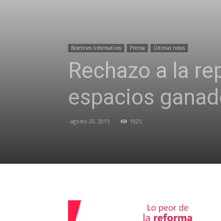
Boletines Informativos
Prensa
Últimas notas
Rechazo a la re
espacios ganad
agosto 20, 2015
1025