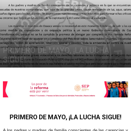
de
Boletines Informativos
Inicio
Radio
Últimas notas
la
PRIMERO DE MAYO, ¡LA LUCHA
SIGUE!
mayo 1, 2019
2565
Sección
XXII
PRIMERO DE MAYO, ¡LA LUCHA SIGUE!
A los padres y madres de familia conscientes de las carencias y