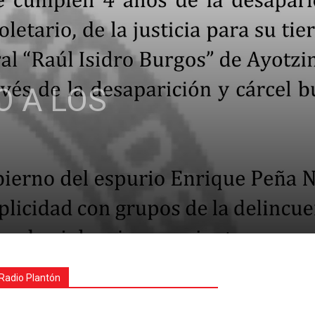
O A LOS
Radio Plantón