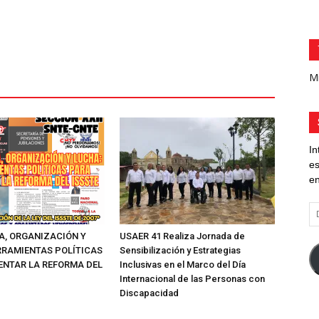
Mi
In
es
en
Di
d
A, ORGANIZACIÓN Y
USAER 41 Realiza Jornada de
co
RRAMIENTAS POLÍTICAS
Sensibilización y Estrategias
el
ENTAR LA REFORMA DEL
Inclusivas en el Marco del Día
Internacional de las Personas con
Discapacidad