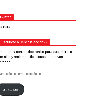
Twitter
s tuits
Suscríbete a CencosSeccion22
troduce tu correo electrónico para suscribirte a
te sitio y recibir notificaciones de nuevas
tradas.
rección
e
rreo
ectrónico
Suscribir