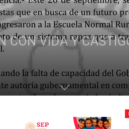
de
N CON VIDA Y CASTIG
la
Sección
XXII