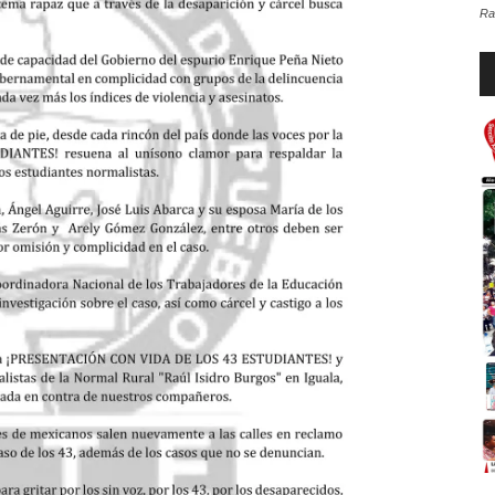
Ra
Re
d
au