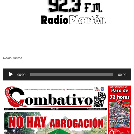
RadioPlantón
Reproductor
00:00
00:00
de
audio