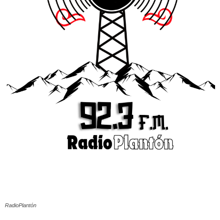
RadioPlantón