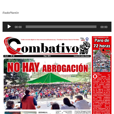
RadioPlantón
Reproductor
00:00
00:00
de
audio