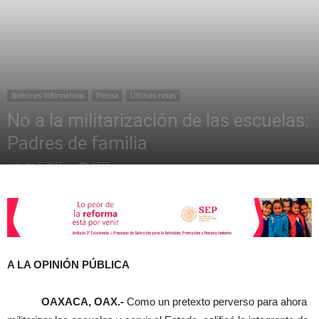
de
Boletines Informativos
Prensa
Últimas notas
la
No a la militarización de las escuelas:
Padres de familia
agosto 5, 2015
1232
Sección
XXII
A LA OPINIÓN PÚBLICA
OAXACA, OAX.-
Como un pretexto perverso para ahora