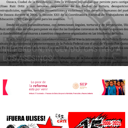
de
Boletines Informativos
Inicio
Últimas notas
la
¡NI PERDÓN, NI OLVIDO, CASTIGO A
LOS ASESINOS!
junio 14, 2021
1387
Sección
XXII