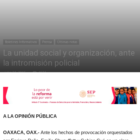
de
Boletines Informativos
Prensa
Últimas notas
la
La unidad social y organización, ante
la intromisión policial
julio 21, 2015
1074
Sección
XXII
A LA OPINIÓN PÚBLICA
OAXACA, OAX.-
Ante los hechos de provocación orquestados