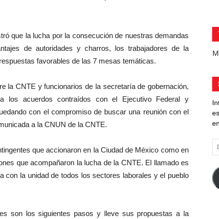
stró que la lucha por la consecución de nuestras demandas
tajes de autoridades y charros, los trabajadores de la
Mi
respuestas favorables de las 7 mesas temáticas.
e la CNTE y funcionarios de la secretaría de gobernación,
a los acuerdos contraídos con el Ejecutivo Federal y
In
s, quedando con el compromiso de buscar una reunión con el
es
en
comunicada a la CNUN de la CNTE.
Di
ntingentes que accionaron en la Ciudad de México como en
d
aciones que acompañaron la lucha de la CNTE. El llamado es
co
el
ha con la unidad de todos los sectores laborales y el pueblo
es son los siguientes pasos y lleve sus propuestas a la