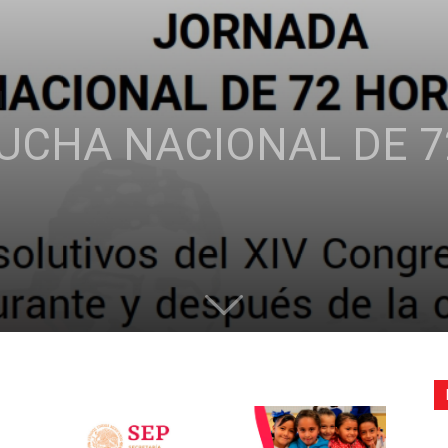
de
UCHA NACIONAL DE 
la
Sección
XXII