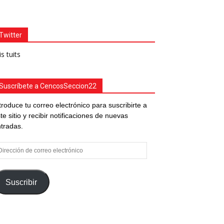
Twitter
s tuits
Suscríbete a CencosSeccion22
troduce tu correo electrónico para suscribirte a
te sitio y recibir notificaciones de nuevas
tradas.
rección
e
rreo
ectrónico
Suscribir