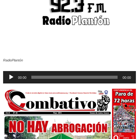
RadioPlantón
Reproductor
00:00
00:00
de
audio