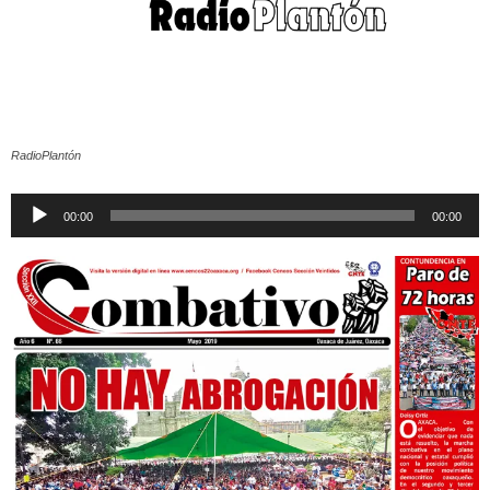
RadioPlantón
Reproductor
00:00
00:00
de
audio