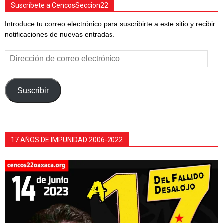
Suscríbete a CencosSeccion22
Introduce tu correo electrónico para suscribirte a este sitio y recibir
notificaciones de nuevas entradas.
Dirección
de
correo
electrónico
Suscribir
17 AÑOS DE IMPUNIDAD 2006-2022