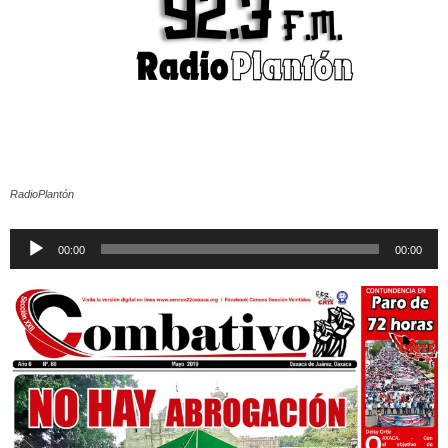
RadioPlantón
Reproductor
00:00
00:00
de
audio